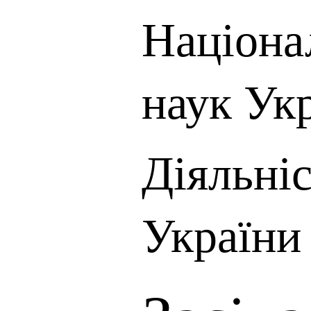
Націона
наук Ук
Діяльні
України