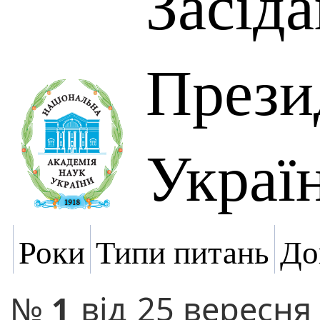
Засід
Прези
Украї
Роки
Типи питань
До
№
1
від
25 вересня