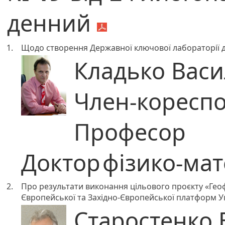
денний
1.
Щодо створення Державної ключової лабораторії дл
Кладько Вас
Член-коресп
Професор
Доктор
фізико-ма
2.
Про результати виконання цільового проєкту «Геоф
Європейської та Західно-Європейської платформ Ук
Старостенко 