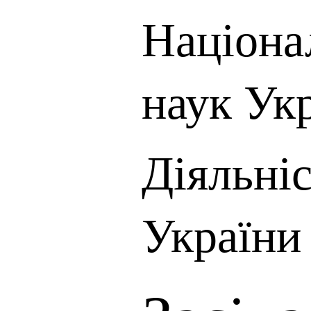
Націона
наук Ук
Діяльні
України