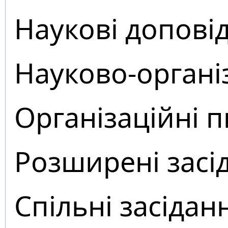
Наукові доповід
Науково-органі
Організаційні 
Розширені засі
Спільні засідан