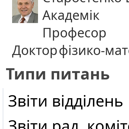
Академік
Професор
Доктор
фізико-ма
​Типи питань
Звіти відділень
Звіти рад, коміт