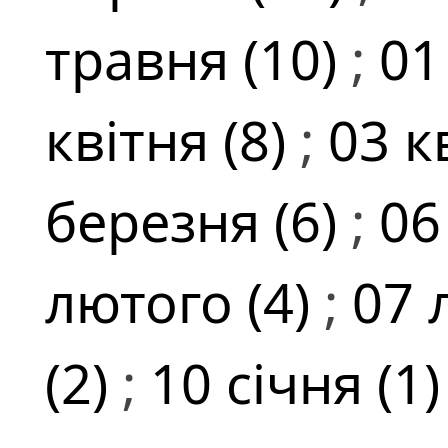
травня (10)
;
01
квітня (8)
;
03 к
березня (6)
;
06
лютого (4)
;
07 
(2)
;
10 січня (1