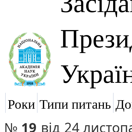
Засід
Прези
Украї
Роки
Типи питань
До
№
19
від
24 листоп