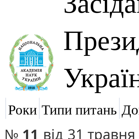
Засід
Прези
Украї
Роки
Типи питань
До
№
11
від
31 травня