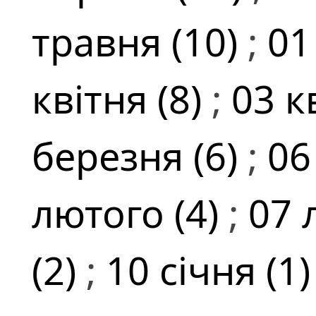
травня (10)
;
01
квітня (8)
;
03 к
березня (6)
;
06
лютого (4)
;
07 
(2)
;
10 січня (1