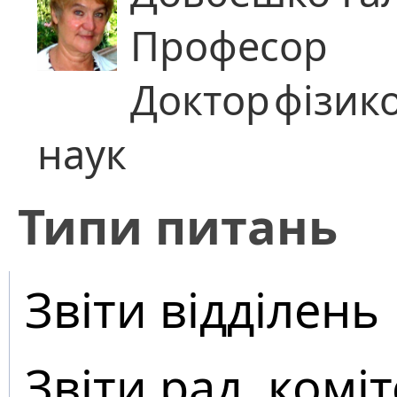
Професор
Доктор
фізик
наук
​Типи питань
Звіти відділень
Звіти рад, коміт