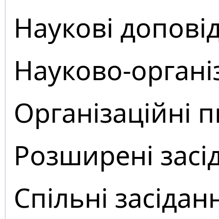
Наукові доповід
Науково-органі
Організаційні 
Розширені засі
Спільні засідан