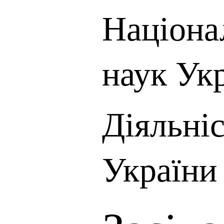
Націона
наук Ук
Діяльні
України