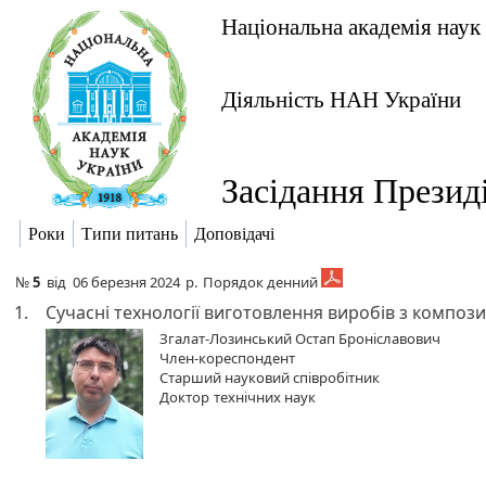
Національна академія наук
Діяльність НАН України
Засідання Презид
Роки
Типи питань
Доповідачі
№
5
від
06 березня 2024
р.
Порядок денний
1.
Сучасні технології виготовлення виробів з компози
Згалат-Лозинський Остап Броніславович
Член-кореспондент
Старший науковий співробітник
Доктор
технічних наук