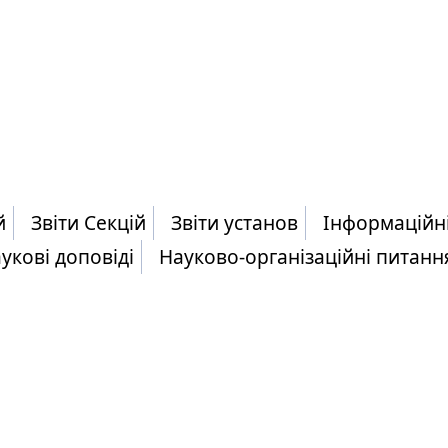
й
Звіти Секцій
Звіти установ
Інформаційн
укові доповіді
Науково-організаційні питанн