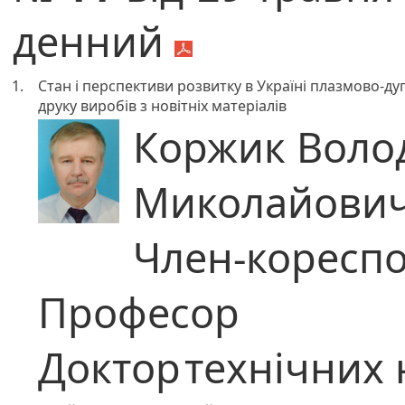
денний
1.
Стан і перспективи розвитку в Україні плазмово-ду
друку виробів з новітніх матеріалів
Коржик Воло
Миколайови
Член-коресп
Професор
Доктор
технічних 