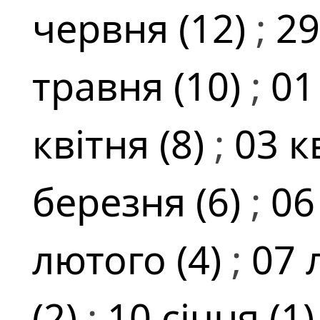
червня (12)
;
29
травня (10)
;
01
квітня (8)
;
03 к
березня (6)
;
06
лютого (4)
;
07 
(2)
;
10 січня (1