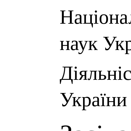
Націона
наук Ук
Діяльні
України