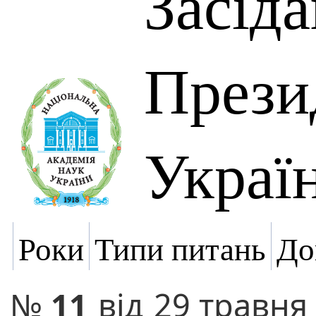
Засід
Прези
Украї
Роки
Типи питань
До
№
11
від
29 травня