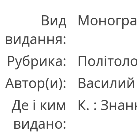
Вид
Моногра
видання:
Рубрика:
Політоло
Автор(и):
Василий
Де і ким
К. : Зна
видано: