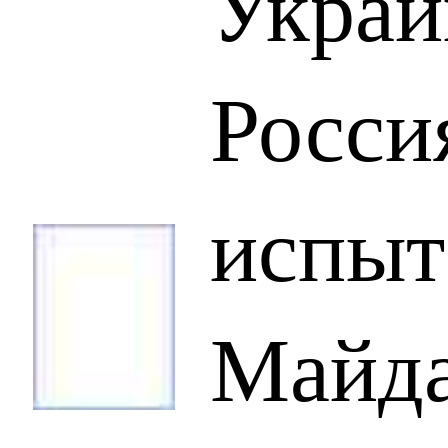
Украи
Росси
испыт
Майд