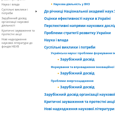
Наукова діяльність у ВНЗ
Наука і влада
Суспільні виклики і
До річниці Національної академії наук У
потреби
Оцінки ефективності науки в Україні
Зарубіжний досвід
організації наукової
Перспективні напрями наукових досл
діяльності
Критичні зауваження та
Проблеми стратегії розвитку України
протестні акції
Нові надходження
Наука і влада
наукової літератури до
фондів НБУВ
Суспільні виклики і потреби
Українська наука і проблеми формування і
Зарубіжний досвід
Формування та впровадження інноваційної
Зарубіжний досвід
Проблеми енергоощадження
Зарубіжний досвід
Зарубіжний досвід організації наукової
Критичні зауваження та протестні акці
Нові надходження наукової літератури