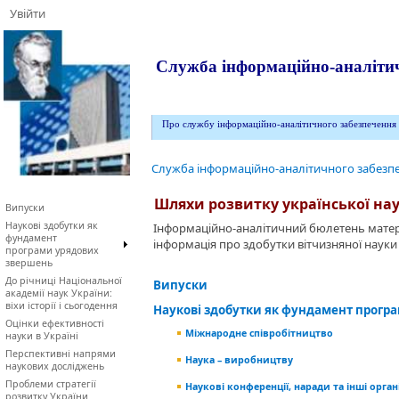
Увійти
Служба інформаційно-аналітич
Про службу інформаційно-аналітичного забезпечення
Служба інформаційно-аналітичного забезпе
Шляхи розвитку української на
Випуски
Наукові здобутки як
Інформаційно-аналітичний бюлетень матері
фундамент
інформація про здобутки вітчизняної науки
програми урядових
звершень
До річниці Національної
Випуски
академії наук України:
віхи історії і сьогодення
Наукові здобутки як фундамент прогр
Оцінки ефективності
Міжнародне співробітництво
науки в Україні
Перспективні напрями
Наука – виробництву
наукових досліджень
Проблеми стратегії
Наукові конференції, наради та інші орган
розвитку України