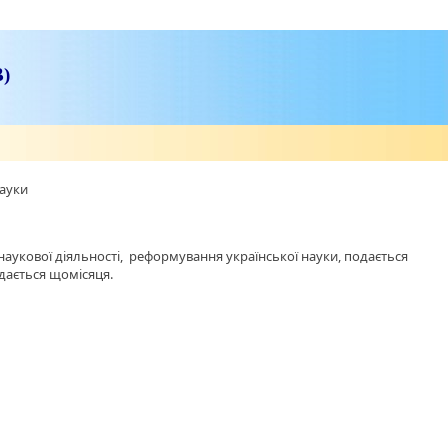
В)
науки
аукової діяльності, реформування української науки, подається
идається щомісяця.