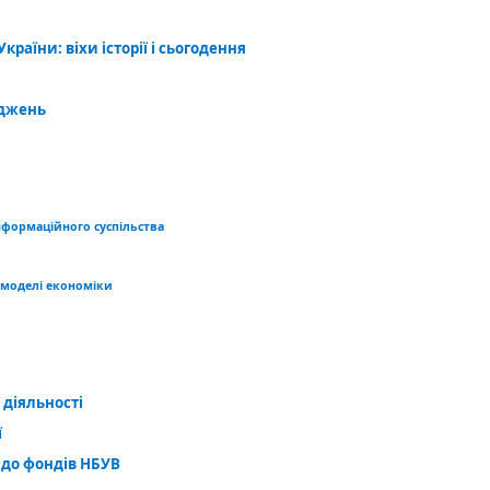
країни: віхи історії і сьогодення
іджень
нформаційного суспільства
 моделі економіки
 діяльності
ї
 до фондів НБУВ