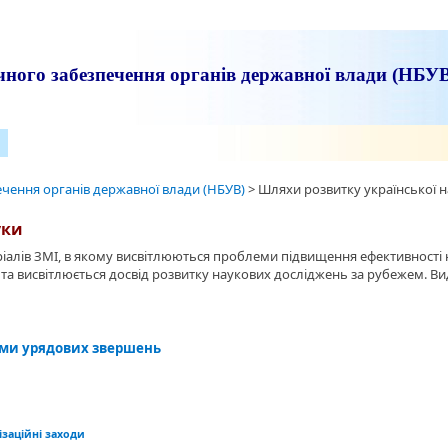
ного забезпечення органів державної влади (НБУ
чення органів державної влади (НБУВ)
>
Шляхи розвитку української 
уки
алів ЗМІ, в якому висвітлюються проблеми підвищення ефективності н
 та висвітлюється досвід розвитку наукових досліджень за рубежем. В
ами урядових звершень
ізаційні заходи