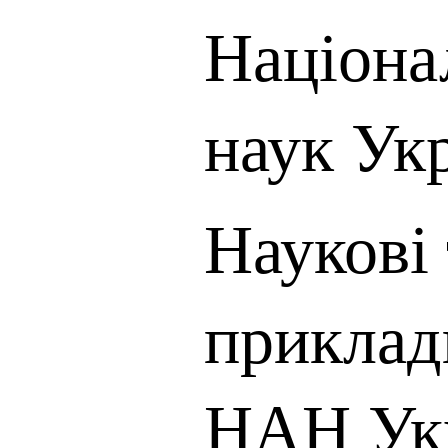
Націона
наук Ук
Наукові 
приклад
НАН Ук