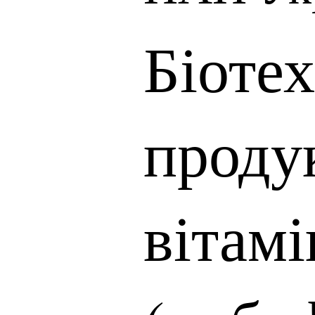
Біоте
проду
вітам