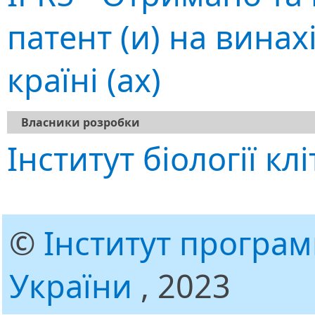
патент (и) на винахі
країні (ах)
Власники розробки
Інститут біології кл
©
Інститут програ
України
, 2023