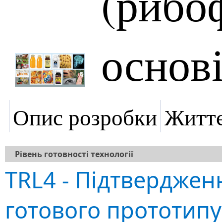
(рибо
основ
Опис розробки
Життє
Рівень готовності технології
TRL4 - Підтверджен
готового прототипу