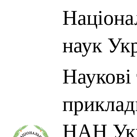
Націона
наук Ук
Наукові 
приклад
НАН Ук