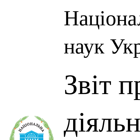
Націона
наук Ук
Звіт п
діяль