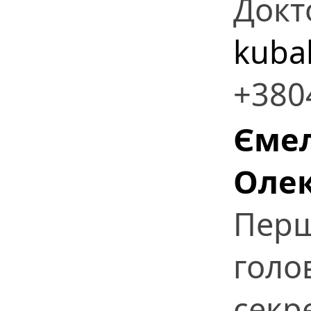
Докт
kuba
+380
Єме
Оле
Перш
голо
секр