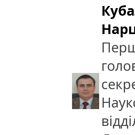
Куба
Нар
Перш
голо
секр
Наук
відді