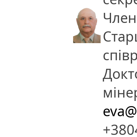
Член
Стар
спів
Докт
міне
eva@
+380