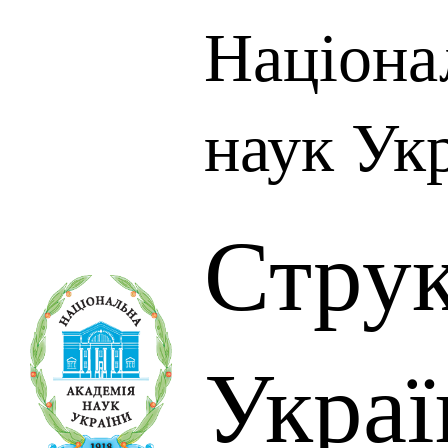
Націона
наук Ук
Стру
Украї