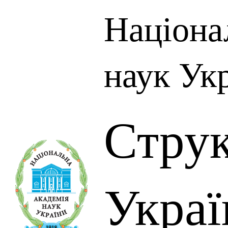
Націона
наук Ук
Стру
Украї