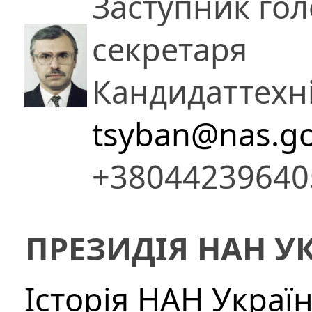
Заступник гол
секретаря
Кандидат
техн
tsyban@nas.go
+38044239640
ПРЕЗИДІЯ НАН У
Історія НАН Украї