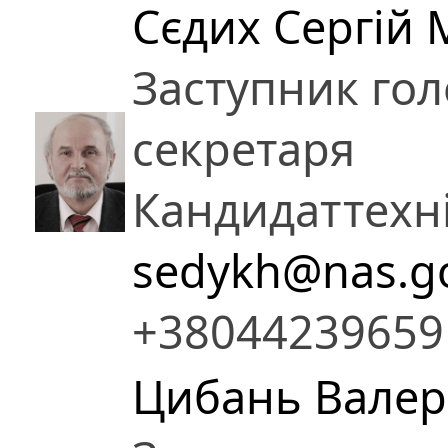
Сєдих Сергій
Заступник гол
секретаря
Кандидат
техн
sedykh@nas.g
+38044239659
Цибань Валер