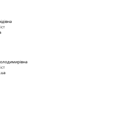
ідівна
іст
a
Володимирівна
іст
.ua