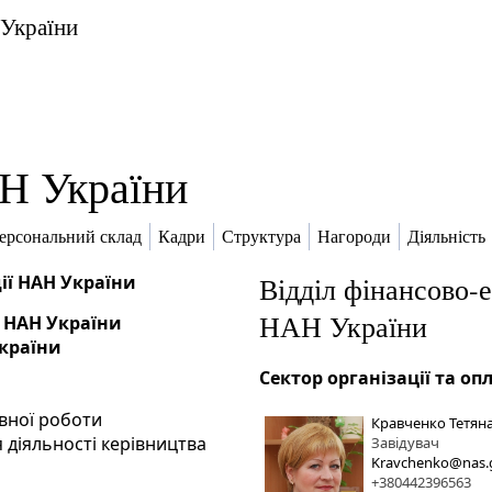
 України
Н України
ерсональний склад
Кадри
Структура
Нагороди
Діяльність
ії НАН України
Відділ фінансово-
НАН України
 НАН України
України
Сектор організації та оп
івної роботи
Кравченко Тетян
 діяльності керівництва
Завідувач
Kravchenko@nas.
+380442396563