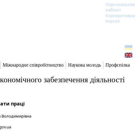
Персональни
кабінет
Корпоративн
портал
Міжнародне співробітництво
Наукова молодь
Профспілка
економічного забезпечення діяльності
лати праці
а Володимирівна
gov.ua