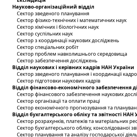
Експедиція
Науково-організаційний відділ
Сектор зведеного планування
Сектор фізико-технічних і математичних наук
Сектор хімічних і біологічних наук
Сектор суспільних наук
Сектор з координації наукових досліджень
Сектор спеціальних робіт
Сектор проблем навколишнього середовища
Сектор забезпечення досліджень
Відділ наукових і керівних кадрів НАН України
Сектор зведеного планування і координації кадр
Сектор підготовки наукових кадрів
Відділ фінансово-економічного забезпечення д
Сектор фінансового забезпечення наукових досл
Сектор організації та оплати праці
Сектор економічного прогнозування та планува
Відділ бухгалтерського обліку та звітності НАН
Сектор розрахунків, платежів та матеріальних ре
Сектор бухгалтерського обліку, консолідованої зві
Сектор планування та аналізу господарської діял