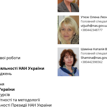
Утюж Олена Леон
Головний спеціал
utjuzh@nas.gov.u
+380442348777
Шаміна Наталія 
Головний спеціал
ової роботи
Shamina@nas.gov
+380442396562
іяльності НАН України
іджень
ння
 України
сурсів
тності та методології
ьності Президії НАН України