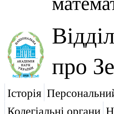
матема
Відді
про З
Історія
Персональний
Колегіальні органи
Н