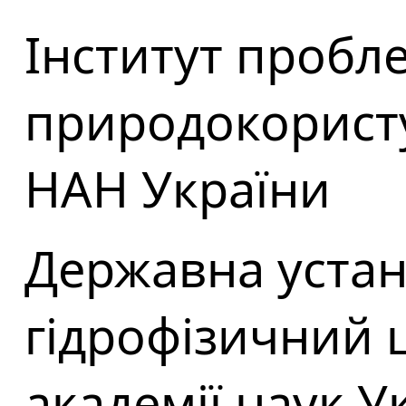
Інститут пробл
природокористу
НАН України
Державна уста
гідрофізичний 
академії наук У