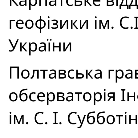
геофізики ім. С
України
Полтавська гра
обсерваторія Ін
ім. С. І. Суббот