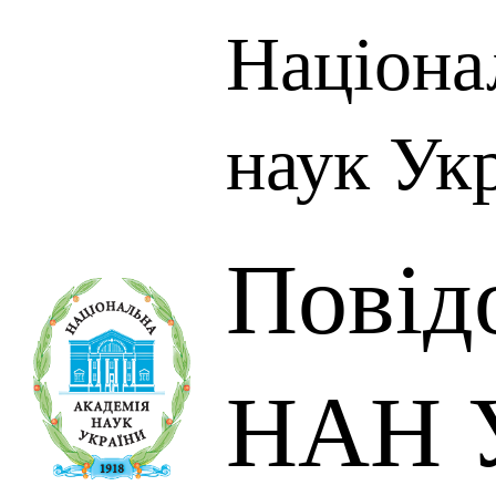
Націона
наук Ук
Повід
НАН У