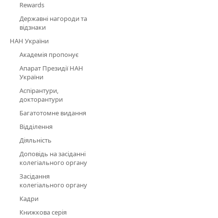
Rewards
Державні нагороди та
відзнаки
НАН України
Академія пропонує
Апарат Президії НАН
України
Аспірантури,
докторантури
Багатотомне видання
Відділення
Діяльність
Доповідь на засіданні
колегіального органу
Засідання
колегіального органу
Кадри
Книжкова серія