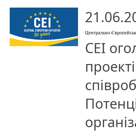
21.06.2
Центрально-Європейська
CEI ог
проект
співроб
Потенці
організ