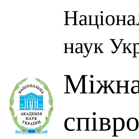
Націона
наук Ук
Міжна
співр