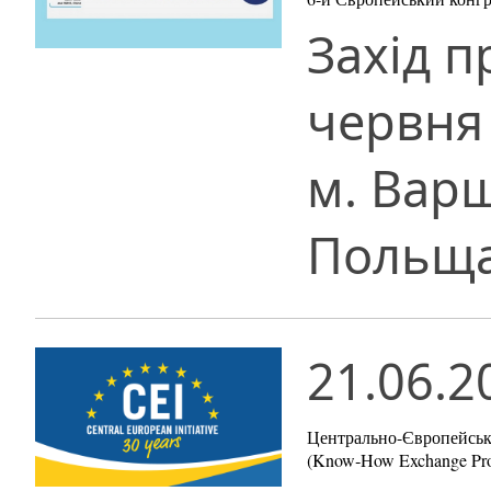
Захід п
червня 
м. Варш
Польща
21.06.2
Центрально-Європейська
(Know‐How Exchange Pr