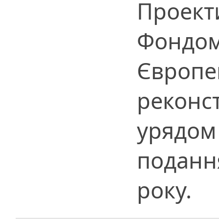
Проект
Фондом
Європе
реконст
урядом 
подання
року.