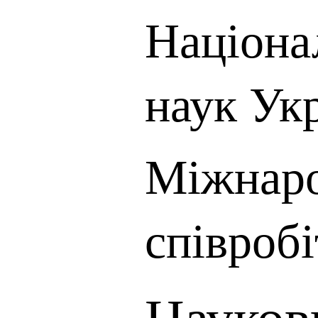
Націона
наук Ук
Міжнар
співроб
Науков