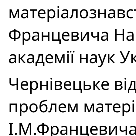
матеріалознавств
Францевича На
академії наук У
Чернівецьке від
проблем матері
І.М.Францевич