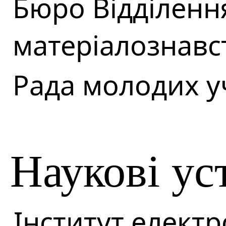
Бюро Відділенн
матеріалознавс
Рада молодих у
Наукові ус
Інститут елект