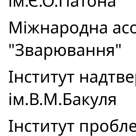
ім.Є.О.Патона
Міжнародна асо
"Зварювання"
Інститут надтве
ім.В.М.Бакуля
Інститут пробл