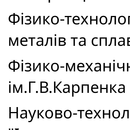
Фізико-технолог
металів та спла
Фізико-механіч
ім.Г.В.Карпенка
Науково-технол