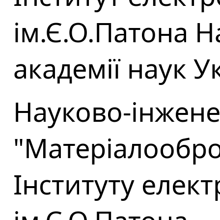
ім.Є.О.Патона Н
академії наук У
Науково-інжен
"Матеріалообр
Інституту елек