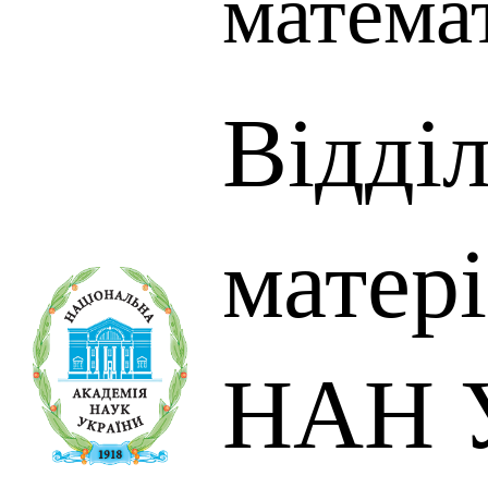
матема
Відді
матер
НАН У