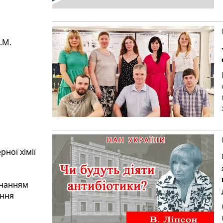
.М.
ної хімії
днанням
ення