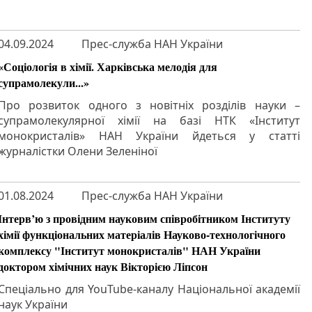
04.09.2024
Прес-служба НАН України
«Соціологія в хімії. Харківська мелодія для
супрамолекули...»
Про розвиток одного з новітніх розділів науки –
супрамолекулярної хімії на базі НТК «Інститут
монокристалів» НАН України йдеться у статті
журналістки Олени Зеленіної
01.08.2024
Прес-служба НАН України
Інтерв’ю з провідним науковим співробітником Інституту
хімії функціональних матеріалів Науково-технологічного
комплексу "Інститут монокристалів" НАН України
доктором хімічних наук Вікторією Ліпсон
Спеціально для YouTube-каналу Національної академії
наук України