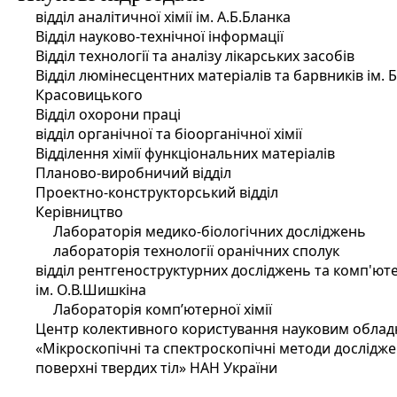
відділ аналітичної хімії ім. А.Б.Бланка
Відділ науково-технічної інформації
Відділ технології та аналізу лікарських засобів
Відділ люмінесцентних матеріалів та барвників ім. Б
Красовицького
Відділ охорони праці
відділ органічної та біоорганічної хімії
Відділення хімії функціональних матеріалів
Планово-виробничий відділ
Проектно-конструкторський відділ
Керівництво
Лабораторія медико-біологічних досліджень
лабораторія технології оранічних сполук
відділ рентгеноструктурних досліджень та комп'ютер
ім. О.В.Шишкіна
Лабораторія комп’ютерної хімії
Центр колективного користування науковим обла
«Мікроскопічні та спектроскопічні методи дослідж
поверхні твердих тіл» НАН України