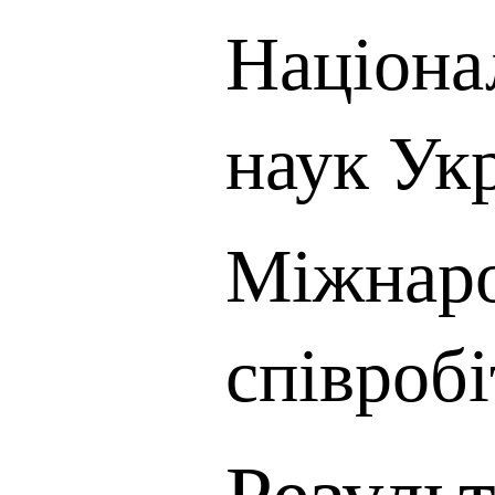
Націона
наук Ук
Міжнар
співроб
Резуль