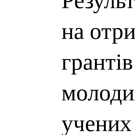
на отр
грантів
молоди
учених