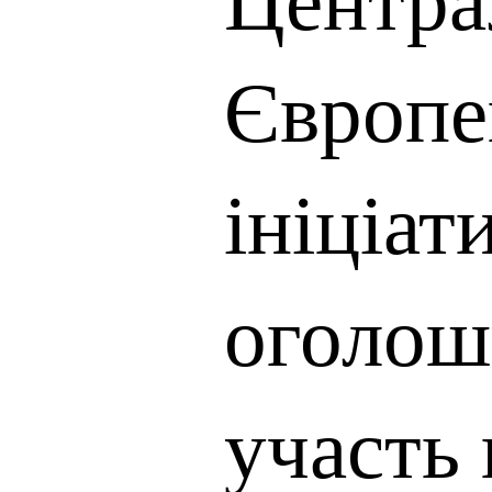
Європе
ініціат
оголош
участь 