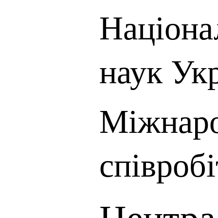
Націона
наук Ук
Міжнар
співроб
Центра