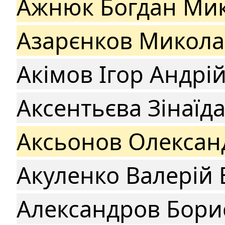
Ажнюк Богдан Ми
Азарєнков Микола
Акімов Ігор Андрі
Аксентьєва Зінаїд
Аксьонов Олексан
Акуленко Валерій 
Александров Бори