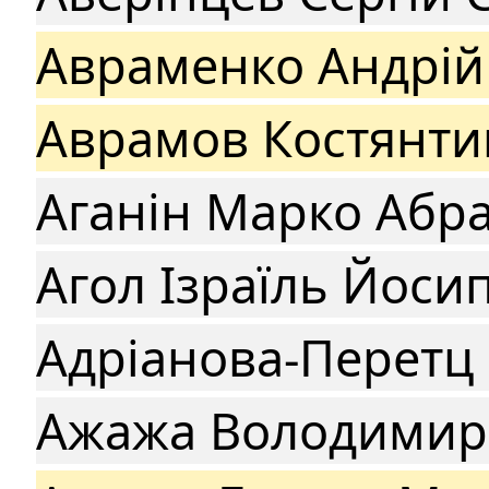
Авраменко Андрій
Аврамов Костянти
Аганін Марко Абр
Агол Ізраїль Йоси
Адріанова-Перетц
Ажажа Володимир