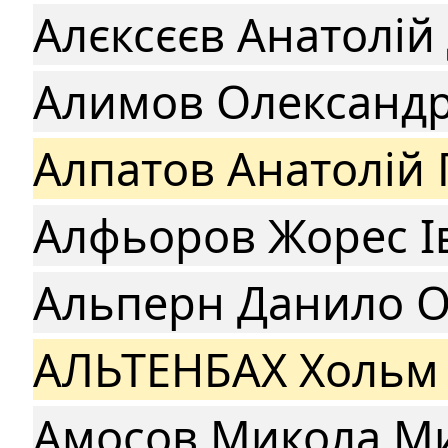
Алєксєєв Анатолі
Алимов Олександ
Алпатов Анатолій
Алфьоров Жорес І
Альперн Данило О
АЛЬТЕНБАХ Хольм 
Амосов Микола М