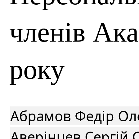
членів Ака
року
Абрамов Федір Ол
Аверінцев Сергій 