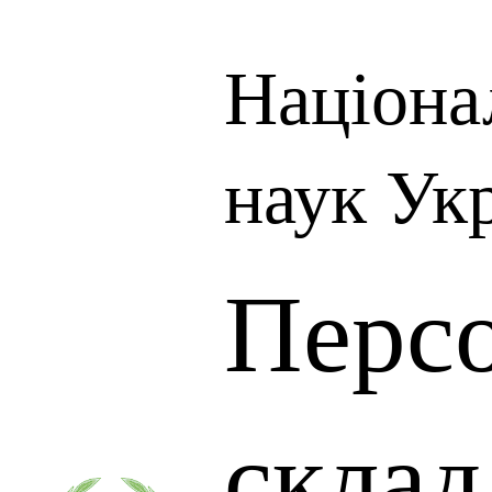
Націона
наук Ук
Перс
скла