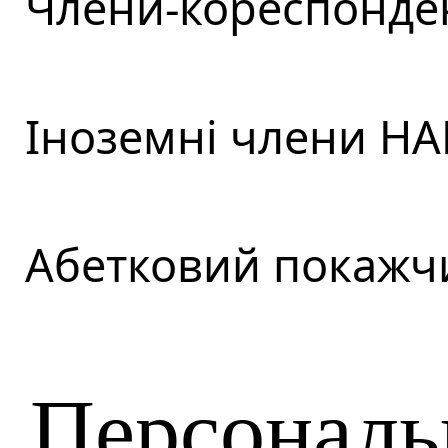
Члени-кореспонде
Іноземні члени НА
Абетковий покажч
Персональ