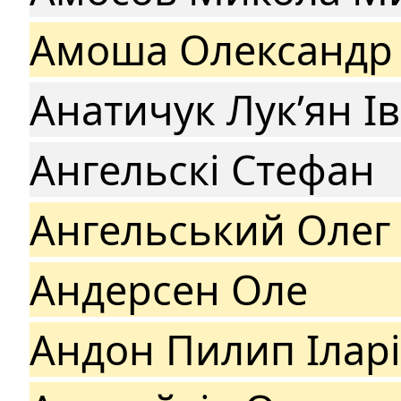
Амоша Олександр
Анатичук Лук’ян І
Ангельскі Стефан
Ангельський Олег
Андерсен Оле
Андон Пилип Ілар