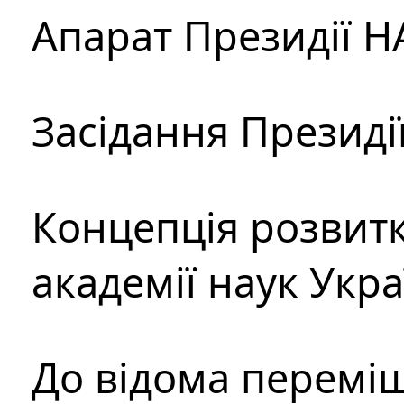
Апарат Президії Н
Засідання Президі
Концепція розвитк
академії наук Укр
До відома перемі