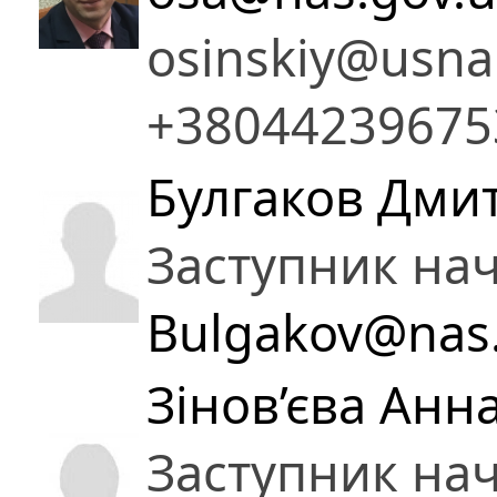
osinskiy@usna
+38044239675
Булгаков Дми
Заступник на
Bulgakov@nas
Зінов’єва Анн
Заступник на