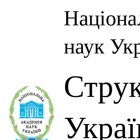
Націона
наук Ук
Стру
Украї