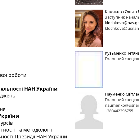
Клочкова Ольга 
Заступник начал
klochkova@nas.go
klochkova@usnan.
Кузьменко Тетян
Головний спеціал
ової роботи
іяльності НАН України
Науменко Світла
іджень
Головний спеціал
naumenko@usnan
ння
+380442396755
 України
сурсів
тності та методології
ьності Президії НАН України