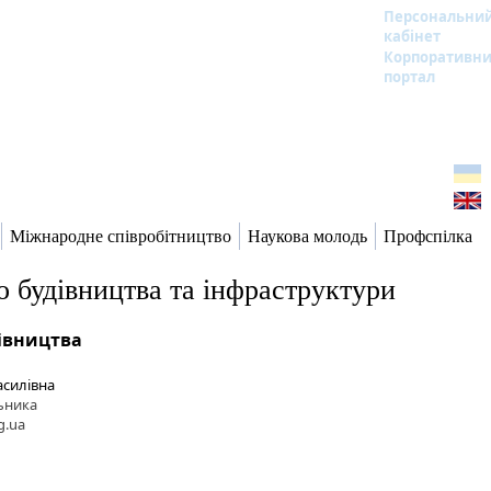
Персональни
кабінет
Корпоративн
портал
Міжнародне співробітництво
Наукова молодь
Профспілка
о будівництва та інфраструктури
дівництва
асилівна
ьника
g.ua