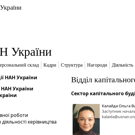
 України
Н України
ерсональний склад
Кадри
Структура
Нагороди
Діяльність
ії НАН України
Відділ капітальног
 НАН України
Сектор капітального бу
України
Калайда Ольга В
Заступник начал
івної роботи
kalaida@usnan.or
 діяльності керівництва