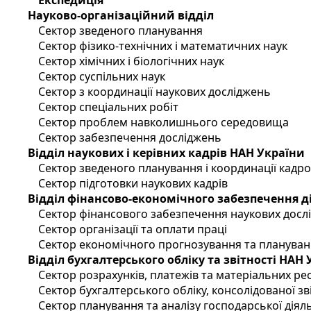
Експедиція
Науково-організаційний відділ
Сектор зведеного планування
Сектор фізико-технічних і математичних наук
Сектор хімічних і біологічних наук
Сектор суспільних наук
Сектор з координації наукових досліджень
Сектор спеціальних робіт
Сектор проблем навколишнього середовища
Сектор забезпечення досліджень
Відділ наукових і керівних кадрів НАН України
Сектор зведеного планування і координації кадр
Сектор підготовки наукових кадрів
Відділ фінансово-економічного забезпечення д
Сектор фінансового забезпечення наукових досл
Сектор організації та оплати праці
Сектор економічного прогнозування та планува
Відділ бухгалтерського обліку та звітності НАН
Сектор розрахунків, платежів та матеріальних ре
Сектор бухгалтерського обліку, консолідованої зві
Сектор планування та аналізу господарської діял