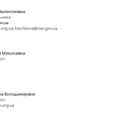
Валентинівна
ьника
v.ua
org.ua; klochkova@nas.gov.ua
а Миколаївна
іст
на Володимирівна
іст
.org.ua