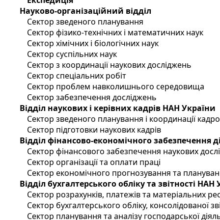
Експедиція
Науково-організаційний відділ
Сектор зведеного планування
Сектор фізико-технічних і математичних наук
Сектор хімічних і біологічних наук
Сектор суспільних наук
Сектор з координації наукових досліджень
Сектор спеціальних робіт
Сектор проблем навколишнього середовища
Сектор забезпечення досліджень
Відділ наукових і керівних кадрів НАН України
Сектор зведеного планування і координації кадр
Сектор підготовки наукових кадрів
Відділ фінансово-економічного забезпечення д
Сектор фінансового забезпечення наукових досл
Сектор організації та оплати праці
Сектор економічного прогнозування та планува
Відділ бухгалтерського обліку та звітності НАН
Сектор розрахунків, платежів та матеріальних ре
Сектор бухгалтерського обліку, консолідованої зві
Сектор планування та аналізу господарської діял