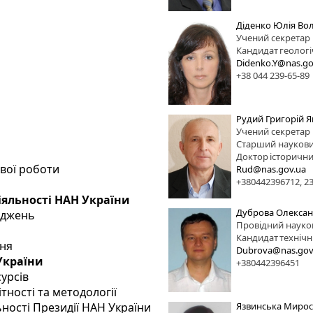
Діденко Юлія Во
Учений секретар
Кандидат
геологі
Didenko.Y@nas.go
+38 044 239-65-89
Рудий Григорій 
Учений секретар
Старший наукови
Доктор
історични
ової роботи
Rud@nas.gov.ua
+380442396712, 2
іяльності НАН України
Дуброва Олексан
іджень
Провідний науко
Кандидат
технічн
ння
Dubrova@nas.gov
 України
+380442396451
сурсів
тності та методології
ьності Президії НАН України
Язвинська Мирос