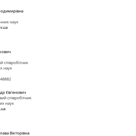
лодимирівна
чних наук
v.ua
Якович
й співробітник
х наук
348882
др Євгенович
вий співробітник
их наук
.ua
лава Вікторівна