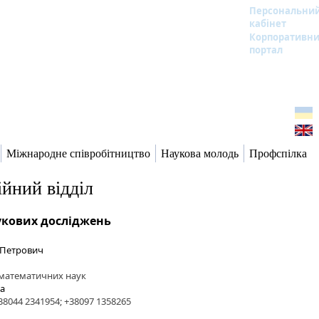
Персональни
кабінет
Корпоративн
портал
Міжнародне співробітництво
Наукова молодь
Профспілка
ійний відділ
укових досліджень
 Петрович
-математичних наук
ua
38044 2341954; +38097 1358265