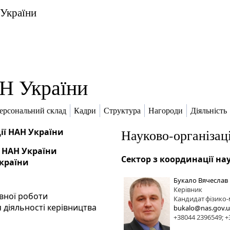
 України
Н України
ерсональний склад
Кадри
Структура
Нагороди
Діяльність
ії НАН України
Науково-організац
 НАН України
Сектор з координації на
України
Букало Вячеслав
Керівник
івної роботи
Кандидат
фізико
 діяльності керівництва
bukalo@nas.gov.
+38044 2396549; +