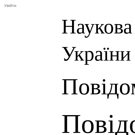
Увійти
Наукова
України
Повідо
Повід