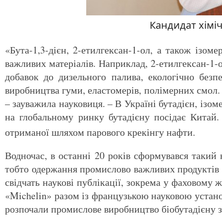
Кандидат хімі
«Бута-1,3-дієн, 2-етилгексан-1-ол, а також ізом
важливих матеріалів. Наприклад, 2-етилгексан-1-
добавок до дизельного палива, екологічно безп
виробництва гуми, еластомерів, полімерних смол.
– зауважила науковиця. – В Україні бутадієн, ізом
на глобальному ринку бутадієну посідає Китай.
отриманої шляхом парового крекінгу нафти.
Водночас, в останні 20 років сформувався такий 
тобто одержання промислово важливих продуктів і
свідчать наукові публікації, зокрема у фаховом
«Michelin» разом із французькою науковою устан
розпочали промислове виробництво біобутадієну з