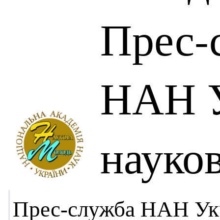
Прес-
НАН У
науко
Прес-служба НАН Ук