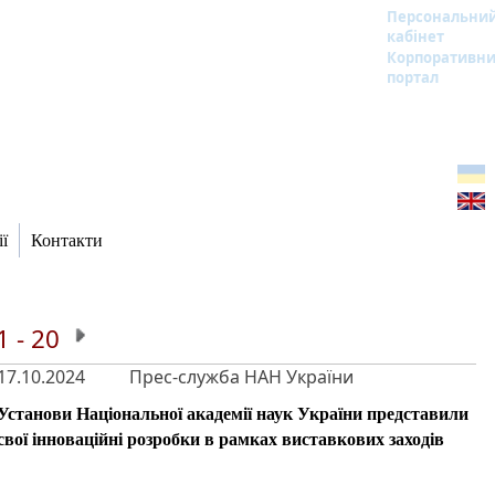
Персональни
кабінет
Корпоративн
портал
ї
Контакти
1 - 20
17.10.2024
Прес-служба НАН України
Установи Національної академії наук України представили
свої інноваційні розробки в рамках виставкових заходів