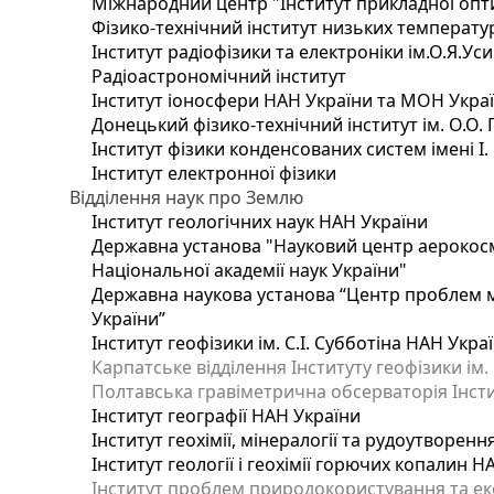
Міжнародний центр "Інститут прикладної опт
Фізико-технічний інститут низьких температур 
Інститут радіофізики та електроніки ім.О.Я.Ус
Радіоастрономічний інститут
Інститут іоносфери НАН України та МОН Укра
Донецький фізико-технічний інститут ім. О.О. 
Інститут фізики конденсованих систем імені І
Інститут електронної фізики
Відділення наук про Землю
Інститут геологічних наук НАН України
Державна установа "Науковий центр аерокосмі
Національної академії наук України"
Державна наукова установа “Центр проблем мо
України”
Інститут геофізики ім. С.І. Субботіна НАН Укра
Карпатське відділення Інституту геофізики ім.
Полтавська гравіметрична обсерваторія Інститу
Інститут географії НАН України
Інститут геохімії, мінералогії та рудоутворен
Інститут геології і геохімії горючих копалин 
Інститут проблем природокористування та еко