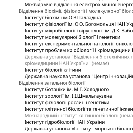
Міжвідомче відділення електрохімічної енерг
Відділення біохімії, фізіології і молекулярної біоло
Інститут біохімії ім.О.В.Палладіна
Інститут фізіології ім. О.О. Богомольця НАН Ук
Інститут мікробіології і вірусології ім. Д.К. З
Інститут молекулярної біології і генетики
Інститут експериментальної патології, онкологі
Інститут проблем кріобіології і кріомедицини 
Державна установа "Відділення біотехнічних п
кріомедицини НАН України" (немає)
Інститут біології клітини
Державна наукова установа "Центр інновацій
Відділення загальної біології
Інститут ботаніки ім. М.Г. Холодного
Інститут зоології ім. І.І.Шмальгаузена
Інститут фізіології рослин і генетики
Інститут клітинної біології та генетичної інже
Міжнародний інститут клітинної біології (нема
Інститут гідробіології НАН України
Державна установа «Інститут морської біологі