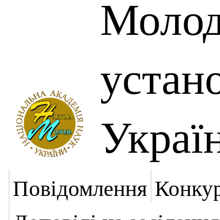
Молоді
устан
Украї
Повідомлення
Конку