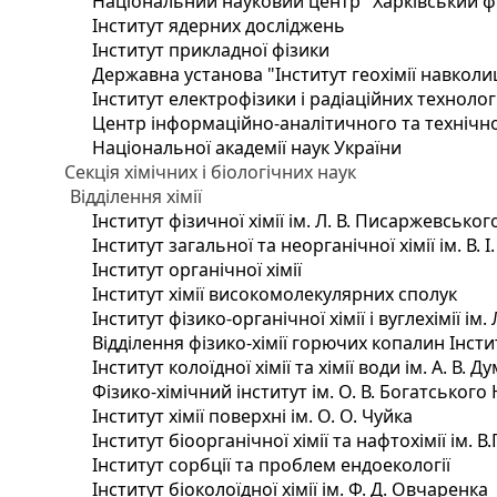
Національний науковий центр "Харківський фі
Інститут ядерних досліджень
Інститут прикладної фізики
Державна установа "Інститут геохімії навкол
Інститут електрофізики і радіаційних технолог
Центр інформаційно-аналітичного та технічно
Національної академії наук України
Секція хімічних і біологічних наук
Відділення хімії
Інститут фізичної хімії ім. Л. В. Писаржевськог
Інститут загальної та неорганічної хімії ім. В. 
Інститут органічної хімії
Інститут хімії високомолекулярних сполук
Інститут фізико-органічної хімії і вуглехімії ім
Відділення фізико-хімії горючих копалин Інстит
Інститут колоїдної хімії та хімії води ім. А. В.
Фізико-хімічний інститут ім. О. В. Богатського
Інститут хімії поверхні ім. О. О. Чуйка
Інститут біоорганічної хімії та нафтохімії ім. В
Інститут сорбції та проблем ендоекології
Інститут біоколоїдної хімії ім. Ф. Д. Овчаренка