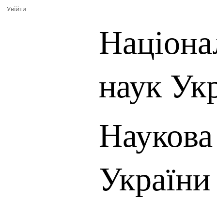
Увійти
Націона
наук Ук
Наукова
України