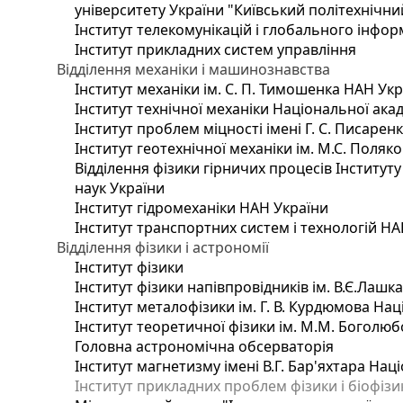
університету України "Київський політехнічний
Інститут телекомунікацій і глобального інфо
Інститут прикладних систем управління
Відділення механіки і машинознавства
Інститут механіки ім. С. П. Тимошенка НАН Ук
Інститут технічної механіки Національної ака
Інститут проблем міцності імені Г. С. Писарен
Інститут геотехнічної механіки ім. М.С. Поляк
Відділення фізики гірничих процесів Інституту
наук України
Інститут гідромеханіки НАН України
Інститут транспортних систем і технологій НА
Відділення фізики і астрономії
Інститут фізики
Інститут фізики напівпровідників ім. В.Є.Лашк
Інститут металофізики ім. Г. В. Курдюмова Нац
Інститут теоретичної фізики ім. М.М. Боголюб
Головна астрономічна обсерваторія
Інститут магнетизму імені В.Г. Бар'яхтара Нац
Інститут прикладних проблем фізики і біофізи