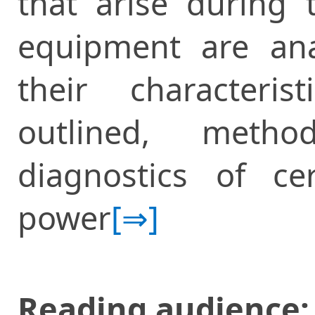
that arise during 
equipment are ana
their characteri
outlined, met
diagnostics of cer
power
[⇒]
Reading audience: