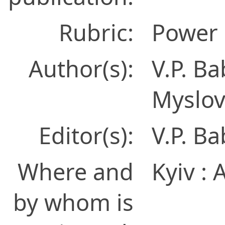
Rubric:
Power 
Author(s):
V.P. Ba
Myslov
Editor(s):
V.P. B
Where and
Kyiv :
by whom is