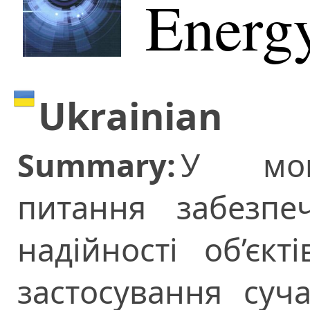
Energy
Ukrainian
Summary:
У моно
питання забезпеч
надійності об’єк
застосування суч