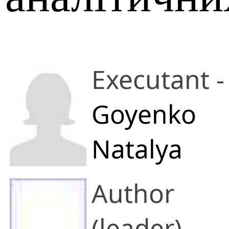
Executant -
Goyenko
Natalya
Pavlivna
Author
Кандидат фізико-
(leader) -