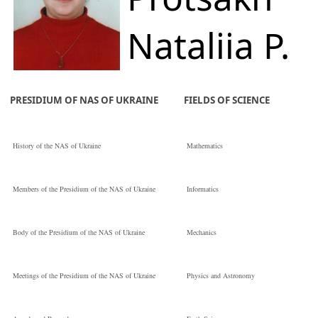
співробітник
Ya. S. Pidstryhach
Institute for Appli
Nataliia P.
Institute for Appli
Problems of Me
Кандидат
PRESIDIUM OF NAS OF UKRAINE
FIELDS OF SCIENCE
Problems of Me
математик 1-ї
фізико-
History of the NAS of Ukraine
Mathematics
Науковий
категорії
математичних
Members of the Presidium of the NAS of Ukraine
Informatics
співробітник
наук
Body of the Presidium of the NAS of Ukraine
Mechanics
Ya. S. Pidstryhach
Meetings of the Presidium of the NAS of Ukraine
Physics and Astronomy