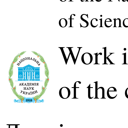
of Scien
Work i
of the