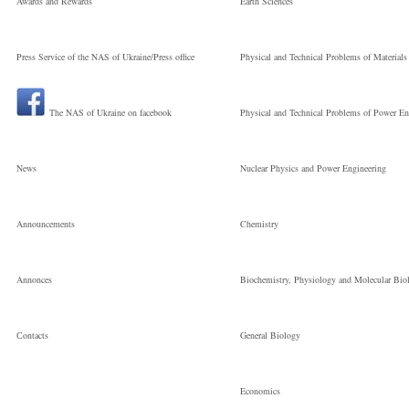
Institute for Appli
Awards and Rewards
Earth Sciences
Press Service of the NAS of Ukraine/Press office
Physical and Technical Problems of Materials
Problems of Me
The NAS of Ukraine on facebook
Physical and Technical Problems of Power En
Науковий
News
Nuclear Physics and Power Engineering
співробітник
Announcements
Chemistry
Annonces
Biochemistry, Physiology and Molecular Bio
Сontacts
General Biology
Economics