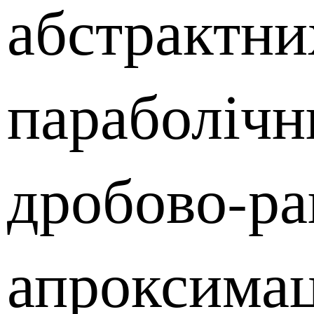
абстрактни
параболічн
дробово-ра
апроксимац