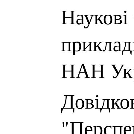
Наукові 
приклад
НАН Ук
Довідко
"Перспе