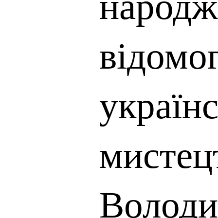
народж
відомо
україн
мистец
Волод