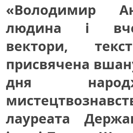
«Володимир Ан
людина і вчен
вектори, текс
присвячена вшану
дня народ
мистецтвознав
лауреата Держа