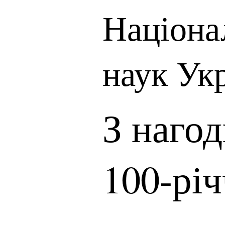
Націона
наук Ук
З наго
100-річ