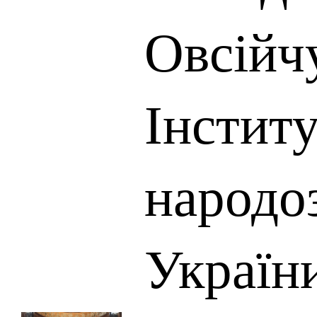
Овсійч
Інститу
народо
України