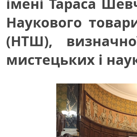
імені Тараса Шев
Наукового товар
(НТШ), визначно
мистецьких і нау