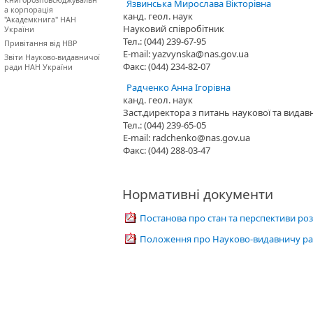
Книгорозповсюджувальн
Язвинська Мирослава Вікторівна
а корпорація
канд. геол. наук
"Академкнига" НАН
Науковий співробітник
України
Тел.: (044) 239-67-95
Привітання від НВР
E-mail: yazvynska@nas.gov.ua
Звіти Науково-видавничої
Факс: (044) 234-82-07
ради НАН України
Радченко Анна Ігорівна
канд. геол. наук
Заст.директора з питань наукової та видав
Тел.: (044) 239-65-05
E-mail: radchenko@nas.gov.ua
Факс: (044) 288-03-47
Нормативні документи
Постанова про стан та перспективи роз
Положення про Науково-видавничу ра