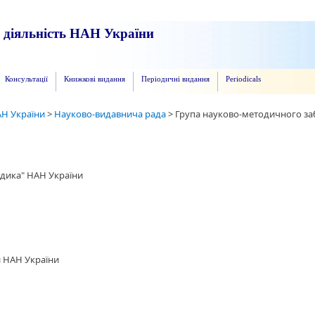
а діяльність НАН України
Консультації
Книжкові видання
Періодичні видання
Periodicals
АН України
>
Науково-видавнича рада
>
Група науково-методичного за
дика" НАН України
и НАН України