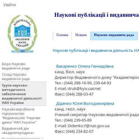
Увійти
Наукові публікації і видавнич
Головна
Новини
Науково-видавнича рада
Наукові публікації і видавнича діяльність Н
Бюро Науково-
Вакаренко Олена Геннадіївна
видавничої ради
канд. біол. наук
Склад Науково-
Директор Видавничого дому "Академперіо
видавничої ради
Тел.: (044) 288-16-99, 239-64-93
Група науково-
E-mail: druk@kyiv.uar.net
методичного
Факс: (044) 288-03-47
забезпечення
видавничої діяльності
НАН України
Діденко Юлія Володимирівна
канд. геол. наук
Науково-виробниче
підприємство
Учений секретар Науково-видавничої рад
"Видавництво "Наукова
Тел.: (044) 239-65-89
думка" НАН України"
E-mail: Didenko.Y@nas.gov.ua
Видавничий дім
Факс: (044) 234-82-07
«Академперіодика»