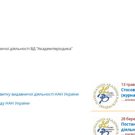
ничої діяльності ВД "Академперіодика"
13 трав
Стосов
витку видавничої діяльності НАН України
(журна
... докла
ду НАН України
28 бер
Постан
діяльн
... докла