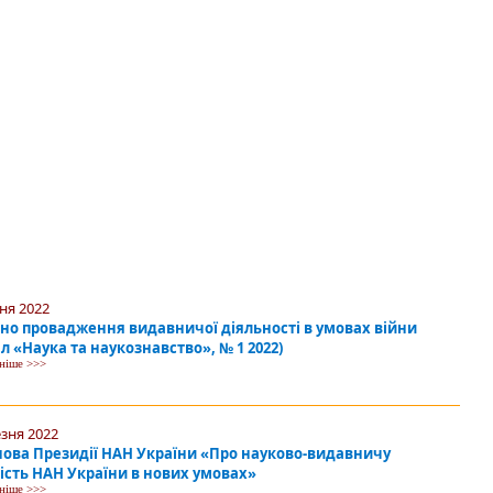
ня 2022
но провадження видавничої діяльності в умовах війни
л «Наука та наукознавство», № 1 2022)
дніше >>>
езня 2022
ова Президії НАН України «Про науково-видавничу
ість НАН України в нових умовах»
дніше >>>