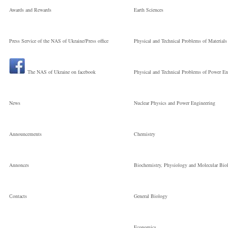
Awards and Rewards
Earth Sciences
Press Service of the NAS of Ukraine/Press office
Physical and Technical Problems of Materials
The NAS of Ukraine on facebook
Physical and Technical Problems of Power En
News
Nuclear Physics and Power Engineering
Announcements
Chemistry
Annonces
Biochemistry, Physiology and Molecular Bio
Сontacts
General Biology
Economics