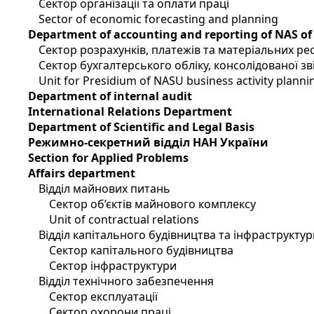
Сектор організації та оплати праці
Sector of economic forecasting and planning
Department of accounting and reporting of NAS of
Сектор розрахунків, платежів та матеріальних ре
Сектор бухгалтерського обліку, консолідованої зві
Unit for Presidium of NASU business activity planni
Department of internal audit
International Relations Department
Department of Scientific and Legal Basis
Режимно-секретний відділ НАН України
Section for Applied Problems
Affairs department
Відділ майнових питань
Сектор об’єктів майнового комплексу
Unit of contractual relations
Відділ капітального будівництва та інфраструктур
Сектор капітального будівництва
Сектор інфраструктури
Відділ технічного забезпечення
Сектор експлуатації
Сектор охорони праці