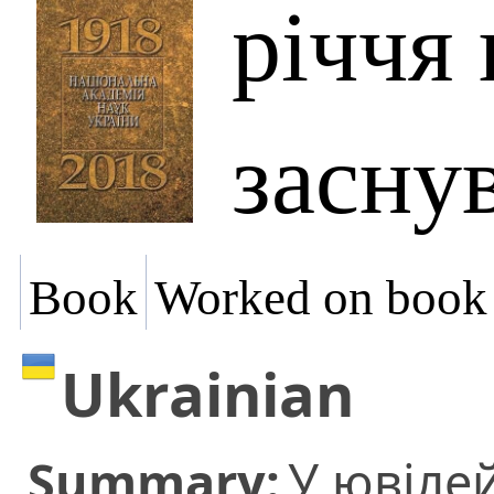
річчя 
засну
Book
Worked on book
Ukrainian
Summary:
У ювіле