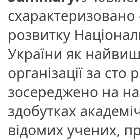
схарактеризовано 
розвитку Національ
України як найвищ
організації за сто р
зосереджено на н
здобутках академі
відомих учених, п