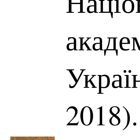
Націо
акаде
Украї
2018).