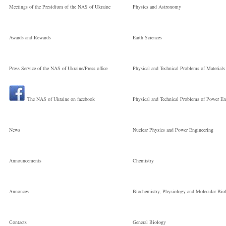
Молодший
Молодший
Meetings of the Presidium of the NAS of Ukraine
Physics and Astronomy
науковий
науковий
Awards and Rewards
Earth Sciences
співробітник
Press Service of the NAS of Ukraine/Press office
Physical and Technical Problems of Materials
співробітник
The NAS of Ukraine on facebook
Physical and Technical Problems of Power En
News
Nuclear Physics and Power Engineering
Announcements
Chemistry
Annonces
Biochemistry, Physiology and Molecular Bio
Сontacts
General Biology