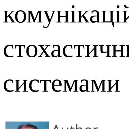
комунікац
стохастич
системами