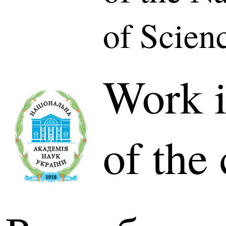
of Scien
Work i
of the