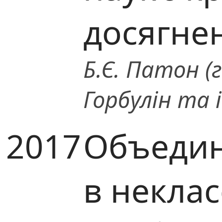
досягнен
Б.Є. Патон (г
Горбулін та і
2017
Объедин
в некла