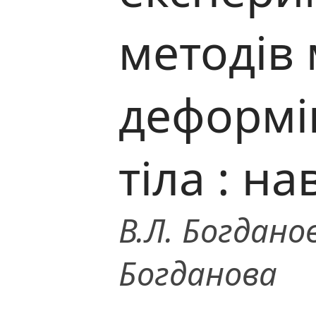
методів 
деформі
тіла : на
В.Л. Богданов
Богданова