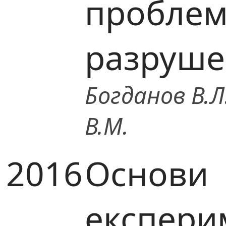
проблем
разруше
Богданов В.Л.
В.М.
2016
Основи
експери