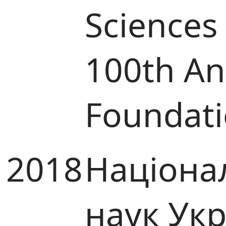
Sciences
100th Ann
Foundat
2018
Націона
наук Укр