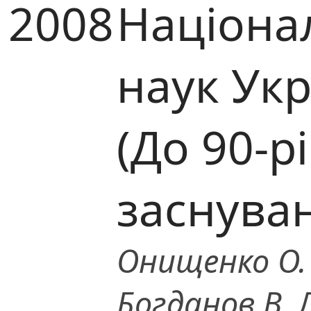
2008
Націона
наук Ук
(До 90-р
заснува
Онищенко О. 
Богданов В. Л