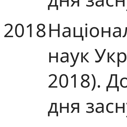
2018
Націона
наук Ук
2018). Д
дня зас