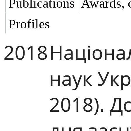
Publications
Awards, 
Profiles
2018
Націона
наук Ук
2018). Д
дня зас