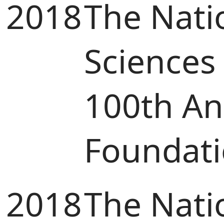
2018
The Nati
Sciences
100th Ann
Foundat
2018
The Nati