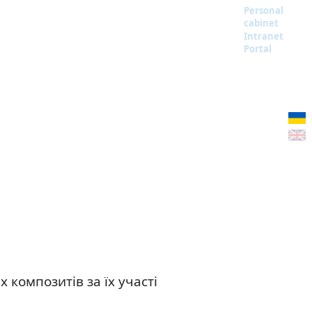
Personal
cabinet
Intranet
Portal
композитів за їх участі