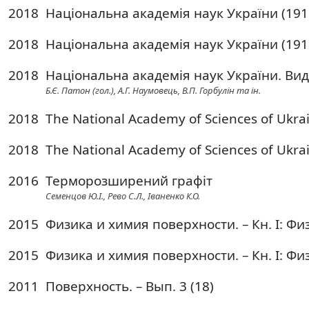
2018
Національна академія наук України (191
2018
Національна академія наук України (191
2018
Національна академія наук України. Вид
Б.Є. Патон (гол.), А.Г. Наумовець, В.П. Горбулін та ін.
2018
The National Academy of Sciences of Ukrai
2018
The National Academy of Sciences of Ukrai
2016
Терморозширений графіт
Семенцов Ю.І., Рево С.Л., Іваненко К.О.
2015
Физика и химия поверхности. – Кн. I: Физи
2015
Физика и химия поверхности. – Кн. I: Физи
2011
Поверхность. – Вып. 3 (18)