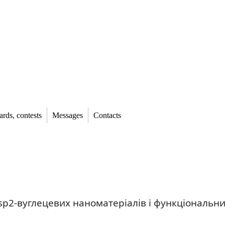
rds, contests
Messages
Contacts
p2-вуглецевих наноматеріалів і функціональних 