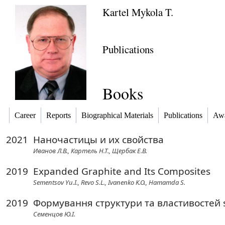
Kartel Mykola T.
Publications
Books
Career
Reports
Biographical Materials
Publications
Awa
2021
Наночастицы и их свойства
Иванов Л.В., Картель Н.Т., Щербак Е.В.
2019
Expanded Graphite and Its Composites
Sementsov Yu.I., Revo S.L., Ivanenko K.O., Hamamda S.
2019
Формування структури та властивостей s
Семенцов Ю.І.