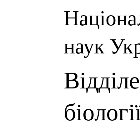
Націона
наук Ук
Відділе
біологі