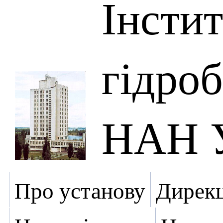
Інсти
гідроб
НАН У
Про установу
Дирекц