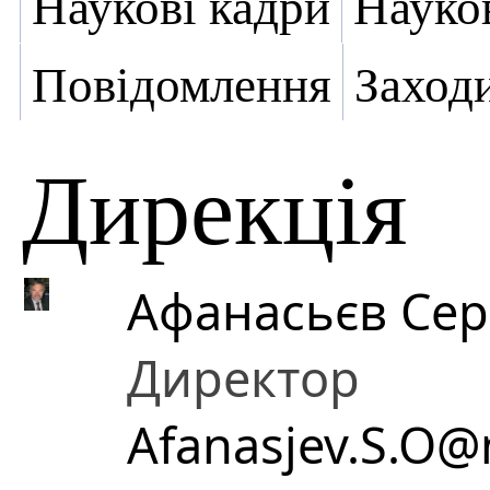
Наукові кадри
Науко
Повідомлення
Заход
Дирекція
Афанасьєв Сер
Директор
Afanasjev.S.O@