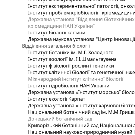
Інститут експериментальної патології, онколог
Інститут проблем кріобіології і кріомедицин
Державна установа "Відділення біотехнічних 
кріомедицини НАН України"
Інститут біології клітини
Державна наукова установа "Центр інноваці
Відділення загальної біології
Інститут ботаніки ім. М.Г. Холодного
Інститут зоології ім. І.І.Шмальгаузена
Інститут фізіології рослин і генетики
Інститут клітинної біології та генетичної інж
Міжнародний інститут клітинної біології
Інститут гідробіології НАН України
Державна установа «Інститут морської біоло
Інститут екології Карпат
Державна установа «Інститут харчової біотех
Національний ботанічний сад ім. М.М.Гришк
Донецький ботанічний сад
Криворізький ботанічний сад Національної а
Національний науково-природничий музей На