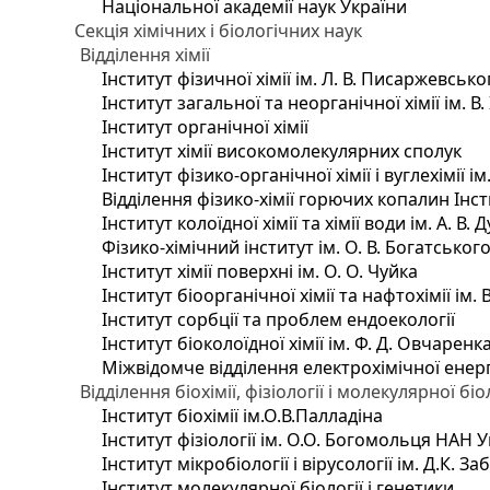
Національної академії наук України
Секція хімічних і біологічних наук
Відділення хімії
Інститут фізичної хімії ім. Л. В. Писаржевсько
Інститут загальної та неорганічної хімії ім. В
Інститут органічної хімії
Інститут хімії високомолекулярних сполук
Інститут фізико-органічної хімії і вуглехімії і
Відділення фізико-хімії горючих копалин Інсти
Інститут колоїдної хімії та хімії води ім. А. 
Фізико-хімічний інститут ім. О. В. Богатсько
Інститут хімії поверхні ім. О. О. Чуйка
Інститут біоорганічної хімії та нафтохімії ім. 
Інститут сорбції та проблем ендоекології
Інститут біоколоїдної хімії ім. Ф. Д. Овчаренк
Міжвідомче відділення електрохімічної енер
Відділення біохімії, фізіології і молекулярної біо
Інститут біохімії ім.О.В.Палладіна
Інститут фізіології ім. О.О. Богомольця НАН 
Інститут мікробіології і вірусології ім. Д.К. 
Інститут молекулярної біології і генетики