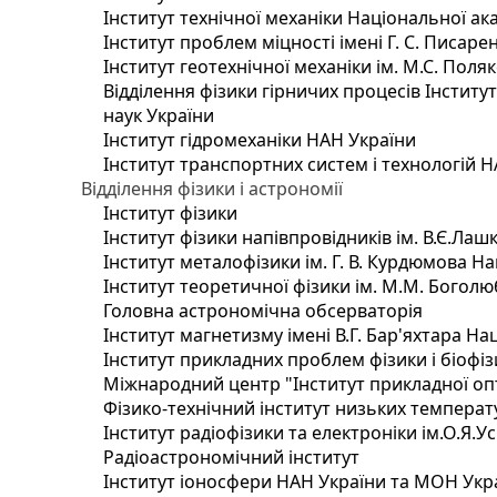
Інститут технічної механіки Національної ак
Інститут проблем міцності імені Г. С. Писаре
Інститут геотехнічної механіки ім. М.С. Поля
Відділення фізики гірничих процесів Інститу
наук України
Інститут гідромеханіки НАН України
Інститут транспортних систем і технологій 
Відділення фізики і астрономії
Інститут фізики
Інститут фізики напівпровідників ім. В.Є.Ла
Інститут металофізики ім. Г. В. Курдюмова На
Інститут теоретичної фізики ім. М.М. Боголю
Головна астрономічна обсерваторія
Інститут магнетизму імені В.Г. Бар'яхтара На
Інститут прикладних проблем фізики і біофі
Міжнародний центр "Інститут прикладної оп
Фізико-технічний інститут низьких температур
Інститут радіофізики та електроніки ім.О.Я.У
Радіоастрономічний інститут
Інститут іоносфери НАН України та МОН Укр