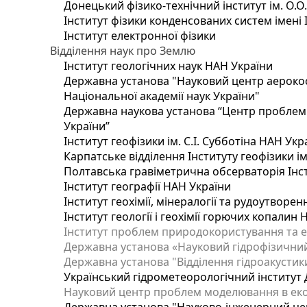
Донецький фізико-технічний інститут ім. О.О
Інститут фізики конденсованих систем імені 
Інститут електронної фізики
Відділення наук про Землю
Інститут геологічних наук НАН України
Державна установа "Науковий центр аерокос
Національної академії наук України"
Державна наукова установа “Центр проблем м
України”
Інститут геофізики ім. С.І. Субботіна НАН Укр
Карпатське відділення Інституту геофізики ім
Полтавська гравіметрична обсерваторія Інсти
Інститут географії НАН України
Інститут геохімії, мінералогії та рудоутворе
Інститут геології і геохімії горючих копалин
Інститут проблем природокористування та е
Державна установа «Науковий гідрофізичний
Державна установа "Відділення гідроакустики
Український гідрометеорологічний інститут
Науковий центр проблем моделювання в еколо