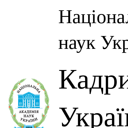
Націона
наук Ук
Кадр
Украї