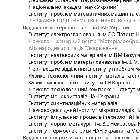
Державна установа "Науково-інженерний цен
Національної академії наук України"
Інститут проблем математичних машин та с
ДЕРЖАВНЕ ПІДПРИЄМСТВО "НАУКОВО-ДОСЛ
Відділення матеріалознавства НАН України
Інститут електрозварювання ім.Є.О.Патона Н
Науково-інженерний центр "Матеріалооброб
Міжнародна асоціація "Зварювання"
Інститут надтвердих матеріалів ім.В.М.Бакул
Інститут проблем матеріалознавства ім. І. М
Чернівецьке відділення Інституту проблем м
Фізико-технологічний інститут металів та сп
Фізико-механічний інститут ім.Г.В.Карпенка
Науково-технологічний комплекс "Інститут 
Інститут монокристалів НАН України
Інститут сцинтиляційних матеріалів
Науково-дослідний інститут мікроприладів Н
Інститут імпульсних процесів і технологій На
Інститут чорної металургії ім. З.І. Некрасова
Інститут термоелектрики НАН України та МО
Відділення енергетики та енергетичних технол