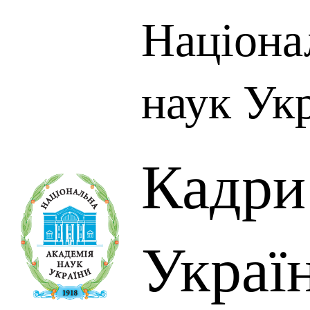
Націона
наук Ук
Кадр
Украї