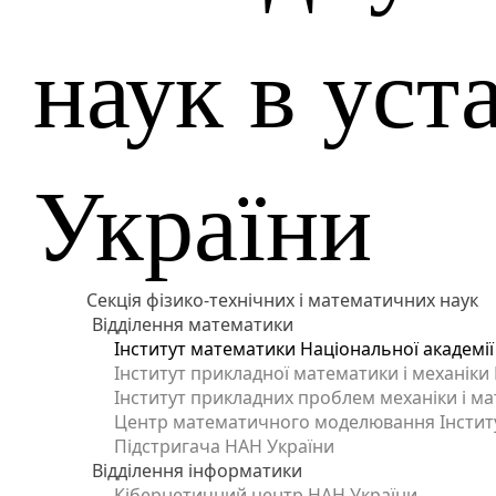
наук в ус
України
Секція фізико-технічних і математичних наук
Відділення математики
Інститут математики Національної академії
Інститут прикладної математики і механіки
Інститут прикладних проблем механіки і мат
Центр математичного моделювання Інститут
Підстригача НАН України
Відділення інформатики
Кібернетичний центр НАН України