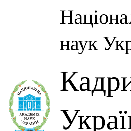
Націона
наук Ук
Кадр
Украї