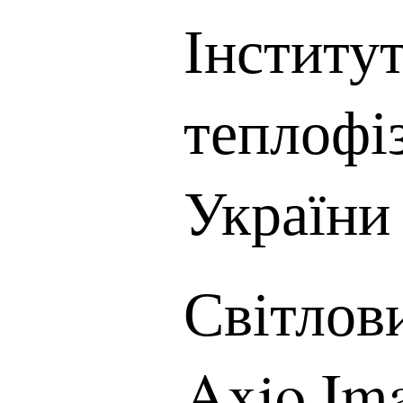
Інститут
теплоф
України
Світлов
Axio Im