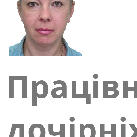
Праців
дочірні