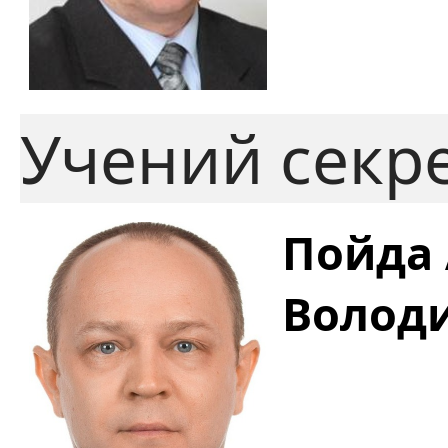
Учений секр
Пойда 
Волод