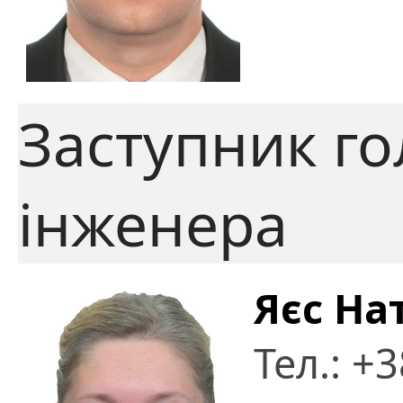
Заступник г
інженера
Яєс На
Тел.: +