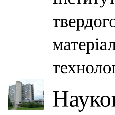
твердого
матеріал
техноло
Науко