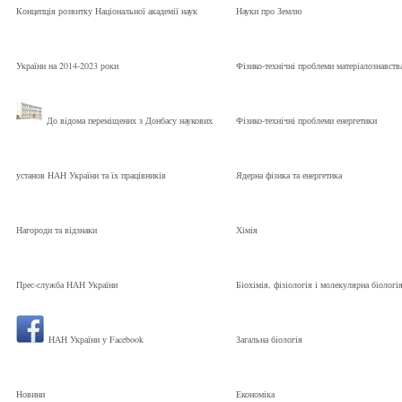
Концепція розвитку Національної академії наук
Науки про Землю
України на 2014-2023 роки
Фізико-технічні проблеми матеріалознавств
До відома переміщених з Донбасу наукових
Фізико-технічні проблеми енергетики
установ НАН України та їх працівників
Ядерна фізика та енергетика
Нагороди та відзнаки
Хімія
Прес-служба НАН України
Біохімія, фізіологія і молекулярна біологі
НАН України у Facebook
Загальна біологія
Новини
Економіка