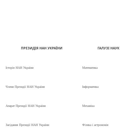
ПРЕЗИДІЯ НАН УКРАЇНИ
ГАЛУЗІ НАУК
Історія НАН України
Математика
Члени Президії НАН України
Інформатика
Апарат Президії НАН України
Механіка
Засідання Президії НАН України
Фізика і астрономія