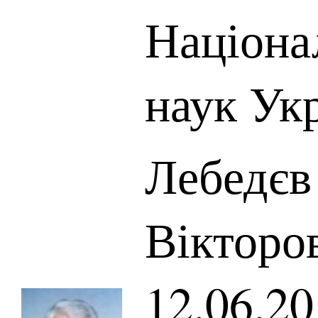
Націона
наук Ук
Лебедєв
Вікторов
12.06.20