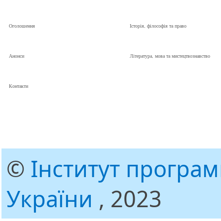
Оголошення
Історія, філософія та право
Анонси
Література, мова та мистецтвознавство
Контакти
©
Інститут програ
України
, 2023