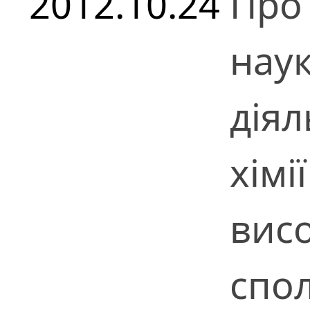
2012.10.24
Про 
наук
діял
хімії
вис
спо