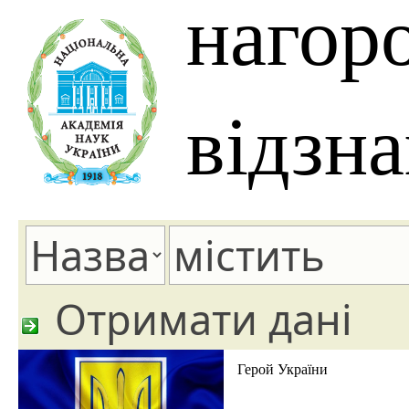
нагор
відзн
Отримати дані
Герой України