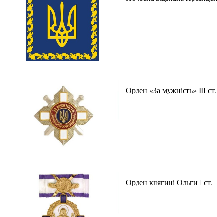
Орден «За мужність» ІІІ ст.
Орден княгині Ольги І ст.