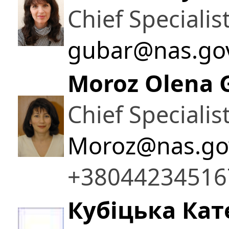
Chief Specialis
gubar@nas.go
Moroz Olena 
Chief Specialis
Moroz@nas.go
+38044234516
Кубіцька Кат