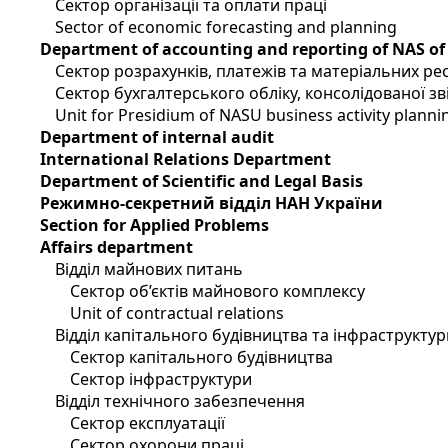
Сектор організації та оплати праці
Sector of economic forecasting and planning
Department of accounting and reporting of NAS of
Сектор розрахунків, платежів та матеріальних ре
Сектор бухгалтерського обліку, консолідованої зві
Unit for Presidium of NASU business activity planni
Department of internal audit
International Relations Department
Department of Scientific and Legal Basis
Режимно-секретний відділ НАН України
Section for Applied Problems
Affairs department
Відділ майнових питань
Сектор об’єктів майнового комплексу
Unit of contractual relations
Відділ капітального будівництва та інфраструктур
Сектор капітального будівництва
Сектор інфраструктури
Відділ технічного забезпечення
Сектор експлуатації
Сектор охорони праці