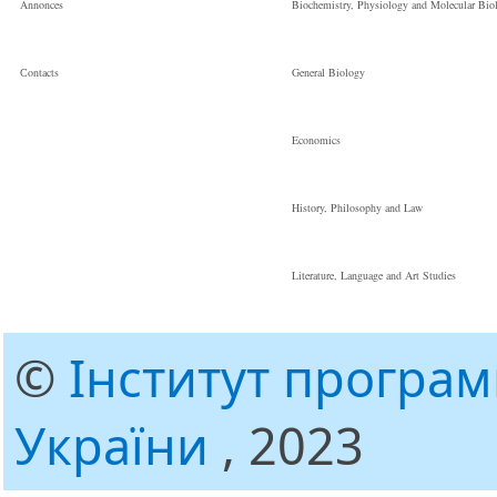
Annonces
Biochemistry, Physiology and Molecular Bio
Сontacts
General Biology
Economics
History, Philosophy and Law
Literature, Language and Art Studies
©
Інститут програ
України
, 2023