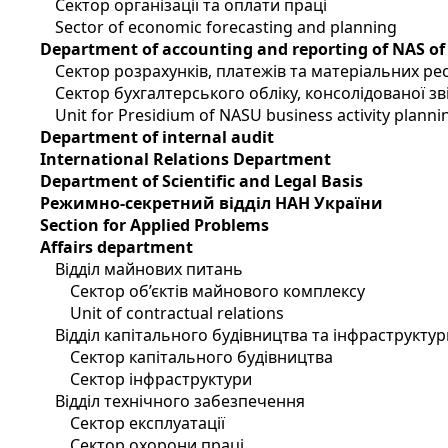
Сектор організації та оплати праці
Sector of economic forecasting and planning
Department of accounting and reporting of NAS of
Сектор розрахунків, платежів та матеріальних ре
Сектор бухгалтерського обліку, консолідованої зві
Unit for Presidium of NASU business activity planni
Department of internal audit
International Relations Department
Department of Scientific and Legal Basis
Режимно-секретний відділ НАН України
Section for Applied Problems
Affairs department
Відділ майнових питань
Сектор об’єктів майнового комплексу
Unit of contractual relations
Відділ капітального будівництва та інфраструктур
Сектор капітального будівництва
Сектор інфраструктури
Відділ технічного забезпечення
Сектор експлуатації
Сектор охорони праці