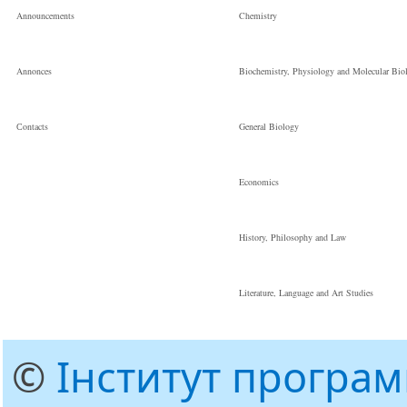
Announcements
Chemistry
Annonces
Biochemistry, Physiology and Molecular Bio
Сontacts
General Biology
Economics
History, Philosophy and Law
Literature, Language and Art Studies
©
Інститут програ