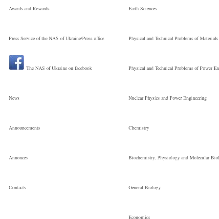
Awards and Rewards
Earth Sciences
Press Service of the NAS of Ukraine/Press office
Physical and Technical Problems of Materials
The NAS of Ukraine on facebook
Physical and Technical Problems of Power En
News
Nuclear Physics and Power Engineering
Announcements
Chemistry
Annonces
Biochemistry, Physiology and Molecular Bio
Сontacts
General Biology
Economics