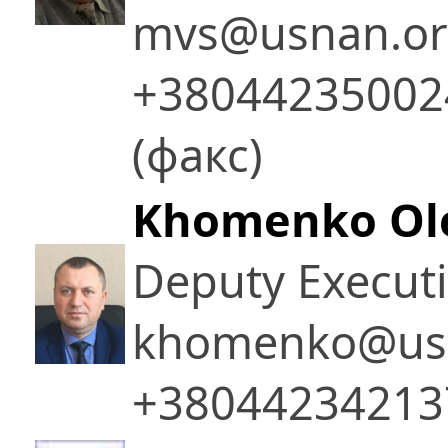
mvs@usnan.or
+380442350024
(факс)
Khomenko Ole
Deputy Executi
khomenko@usn
+38044234213