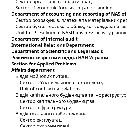
Сектор організації та оплати праці
Sector of economic forecasting and planning
Department of accounting and reporting of NAS of
Сектор розрахунків, платежів та матеріальних ре
Сектор бухгалтерського обліку, консолідованої зві
Unit for Presidium of NASU business activity planni
Department of internal audit
International Relations Department
Department of Scientific and Legal Basis
Режимно-секретний відділ НАН України
Section for Applied Problems
Affairs department
Відділ майнових питань
Сектор об’єктів майнового комплексу
Unit of contractual relations
Відділ капітального будівництва та інфраструктур
Сектор капітального будівництва
Сектор інфраструктури
Відділ технічного забезпечення
Сектор експлуатації
Сектор охорони праці